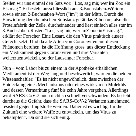
Stellen wir uns einmal den Satz vor: "Los, sag mir, wer
im
Zoo ein
Eis mag." Er besteht ausschliesslich aus 3-Buchstaben-Wörtern,
sowie einem 2-Buchstaben-Wort ("im") in der Mitte. Durch die
Einwirkung der chemischen Substanz gerät das Ribosom, also die
Proteinfabrik der Zelle, durcheinander und liest einfach alles stur im
3-Buchstaben-Raster: "Los, sag mir, wer imZ ooe inE ism ag.",
erklärt der Forscher. Eine Lesart, die den Virus praktisch ausser
Gefecht setzt. Und da alle Arten von Coronaviren auf diesem
Phänomen beruhen, ist die Hoffnung gross, aus dieser Entdeckung
ein Medikament gegen Coronaviren und ihre Varianten
weiterzuentwickeln, so der Lausanner Forscher.
Nun – vom Labor bis zu einem in der Apotheke erhältlichen
Medikament ist der Weg lang und beschwerlich, warnen die beiden
Wissenschaftler: "Es ist nicht ungewöhnlich, dass zwischen der
Entdeckung eines Mechanismus oder eines wirksamen Moleküls
und dessen Vermarktung fünf bis zehn Jahre vergehen. Allerdings
wird SARS-CoV-2 auch nicht so schnell verschwinden. Es besteht
durchaus die Gefahr, dass die SARS-CoV-2 Varianten zunehmend
resistent gegen Impfstoffe werden. Daher ist es wichtig, für die
Zukunft eine weitere Waffe zu entwickeln, um das Virus zu
bekämpfen". Da sind sie sich einig.