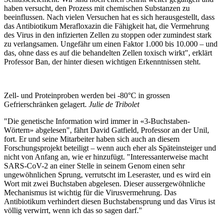
haben versucht, den Prozess mit chemischen Substanzen zu
beeinflussen. Nach vielen Versuchen hat es sich herausgestellt, dass
das Antibiotikum Merafloxazin die Fähigkeit hat, die Vermehrung
des Virus in den infizierten Zellen zu stoppen oder zumindest stark
zu verlangsamen. Ungefähr um einen Faktor 1.000 bis 10.000 – und
das, ohne dass es auf die behandelten Zellen toxisch wirkt", erklärt
Professor Ban, der hinter diesen wichtigen Erkenntnissen steht.
Zell- und Proteinproben werden bei -80°C in grossen
Gefrierschränken gelagert.
Julie de Tribolet
"Die genetische Information wird immer in «3-Buchstaben-
Wörtern» abgelesen", fährt David Gatfield, Professor an der Unil,
fort. Er und seine Mitarbeiter haben sich auch an diesem
Forschungsprojekt beteiligt – wenn auch eher als Späteinsteiger und
nicht von Anfang an, wie er hinzufügt. "Interessanterweise macht
SARS-CoV-2 an einer Stelle in seinem Genom einen sehr
ungewöhnlichen Sprung, verrutscht im Leseraster, und es wird ein
Wort mit zwei Buchstaben abgelesen. Dieser aussergewöhnliche
Mechanismus ist wichtig für die Virusvermehrung. Das
Antibiotikum verhindert diesen Buchstabensprung und das Virus ist
völlig verwirrt, wenn ich das so sagen darf."