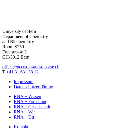
University of Bern
Department of Chemistry
and Biochemistry
Room S259
Freiestrasse 3
CH-
3012
Bern
office
@nccr-rna-and-disease.ch
T
+41 31 631 38 12
Impressum
Datenschutzerklärung
RNA + Wissen
RNA + Forschung
RNA + Gesellschaft
RNA + Wir
RNA + Du
Kontakt