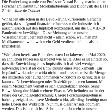
Die Entdeckung wurde von Professor Nenad Ban gemacht, einem
Forscher am Institut für Molekularbiologie und Biophysik der ETH
Zürich.
Julie de Tribolet
Wir haben alle schon in der Bevölkerung kursierende Gerüchte
gehört, dass aufgrund finanzieller Interessen die Industrie sich
ausschliesslich auf den Impfstoff konzentriert, um die COVID-19
Pandemie zu bewältigen. Diese Meinung teilen unsere
Wissenschaftler überhaupt nicht – allein schon, weil man mit
Medikamenten wohl weit mehr Geld verdienen könnte als mit
Impfstoffen.
"Wir haben bereits am Ende des ersten Lockdowns, im Mai 2020,
an ähnlichen Prozessen gearbeitet wie heute. Aber es ist einfach so,
dass die Entwicklung eines Impfstoffs sich als viel weniger
aufwendig erweist als die Entwicklung eines Medikaments. Ein
Impfstoff wirkt oder er wirkt nicht – und ausserdem ist die Menge
des injizierten oder aufgenommenen Wirkstoffs so gering, dass es
kaum zu Nebenwirkungen oder Toxizitätsproblemen kommt. Mit
einem Medikament verhält es sich grundsätzlich anders. Seine
Entwicklung durchläuft mehrere Phasen. Wir befinden uns in der
Phase der Grundlagenforschung. Unsere Forschungsergebnisse
haben gezeigt, dass unsere Methode wirkt, allerdings benötigt man
hohe Dosen des Wirkstoffs. Nun muss dieser Ansatz optimiert
werden. Das ist der nächste Schritt, der nicht mehr in unseren