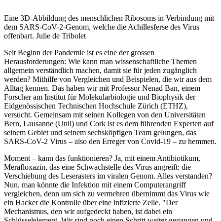
Eine 3D-Abbildung des menschlichen Ribosoms in Verbindung mit
dem SARS-CoV-2-Genom, welche die Achillesferse des Virus
offenbart. Julie de Tribolet
Seit Beginn der Pandemie ist es eine der grossen
Herausforderungen: Wie kann man wissenschaftliche Themen
allgemein verständlich machen, damit sie für jeden zugänglich
werden? Mithilfe von Vergleichen und Beispielen, die wir aus dem
Alltag kennen. Das haben wir mit Professor Nenad Ban, einem
Forscher am Institut für Molekularbiologie und Biophysik der
Eidgenössischen Technischen Hochschule Zürich (ETHZ),
versucht. Gemeinsam mit seinen Kollegen von den Universitäten
Bern, Lausanne (Unil) und Cork ist es dem führenden Experten auf
seinem Gebiet und seinem sechsköpfigen Team gelungen, das
SARS-CoV-2 Virus – also den Erreger von Covid-19 – zu hemmen.
Moment – kann das funktionieren? Ja, mit einem Antibiotikum,
Merafloxazin, das eine Schwachstelle des Virus angreift: die
Verschiebung des Leserasters im viralen Genom. Alles verstanden?
Nun, man könnte die Infektion mit einem Computerangriff
vergleichen, denn um sich zu vermehren übernimmt das Virus wie
ein Hacker die Kontrolle über eine infizierte Zelle. "Der
Mechanismus, den wir aufgedeckt haben, ist dabei ein
Schlüsselelement. Wir sind noch einen Schritt weiter gegangen und