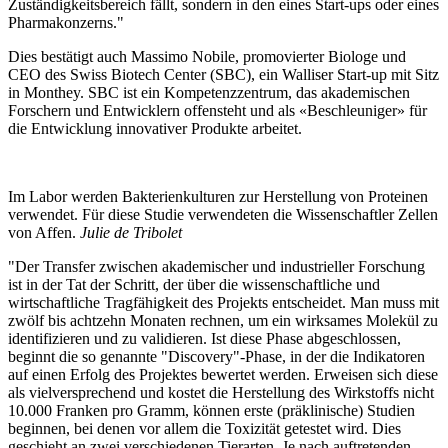
Zuständigkeitsbereich fällt, sondern in den eines Start-ups oder eines
Pharmakonzerns."
Dies bestätigt auch Massimo Nobile, promovierter Biologe und
CEO des Swiss Biotech Center (SBC), ein Walliser Start-up mit Sitz
in Monthey. SBC ist ein Kompetenzzentrum, das akademischen
Forschern und Entwicklern offensteht und als «Beschleuniger» für
die Entwicklung innovativer Produkte arbeitet.
Im Labor werden Bakterienkulturen zur Herstellung von Proteinen
verwendet. Für diese Studie verwendeten die Wissenschaftler Zellen
von Affen.
Julie de Tribolet
"Der Transfer zwischen akademischer und industrieller Forschung
ist in der Tat der Schritt, der über die wissenschaftliche und
wirtschaftliche Tragfähigkeit des Projekts entscheidet. Man muss mit
zwölf bis achtzehn Monaten rechnen, um ein wirksames Molekül zu
identifizieren und zu validieren. Ist diese Phase abgeschlossen,
beginnt die so genannte "Discovery"-Phase, in der die Indikatoren
auf einen Erfolg des Projektes bewertet werden. Erweisen sich diese
als vielversprechend und kostet die Herstellung des Wirkstoffs nicht
10.000 Franken pro Gramm, können erste (präklinische) Studien
beginnen, bei denen vor allem die Toxizität getestet wird. Dies
geschieht an zwei verschiedenen Tierarten. Je nach auftretenden